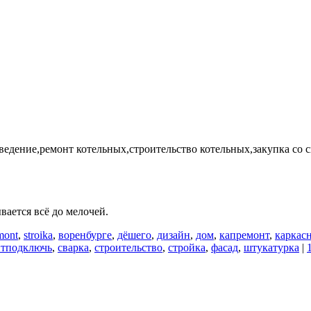
ведение,ремонт котельных,строительство котельных,закупка со 
вается всё до мелочей.
mont
,
stroika
,
воренбурге
,
дёшего
,
дизайн
,
дом
,
капремонт
,
каркас
нтподключь
,
сварка
,
строительство
,
стройка
,
фасад
,
штукатурка
|