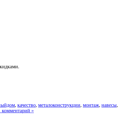
скидками.
ныйдом
,
качество
,
металоконструкции
,
монтаж
,
навесы
,
1 комментарий »