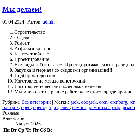
Мы делаем!
01.04.2024 | Автор:
admin
Строительство
Отделка
Ремонт
Асфальтирование
Благоустройство
Проектирование
Все виды работ с газом: Проект,протяжка магистрали,под
Закупка материала со скидками организации!!!
Подбор материалов
Изготовление метало конструкций
Изготовление лестниц козырьков навесов
Мы много лет на рынке работа через договор где прописы
Рубрика:
Без категории
| Метки:
grek
,
ooogrek
,
oren
,
orenburg
,
re
ооогрек
,
орен
,
оренбург
,
отделка
,
ремонт
,
ремонтквартир
,
ремо
Реклама
Календарь
Август 2026
Пн
Вт
Ср
Чт
Пт
Сб
Вс